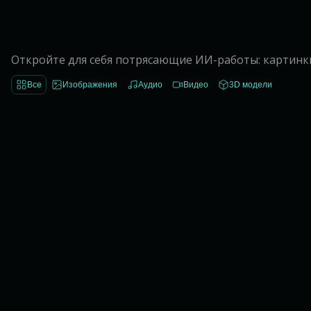
Галерея — Ropewalk
Откройте для себя потрясающие ИИ-работы: картинки F
Все
Изображения
Аудио
Видео
3D модели