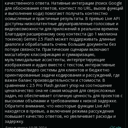
качественного ответа. Нативные интеграции (поиск Google
для обоснования ответов, контекст по URL, вызов функций
и выполнение кода) помогают получать контекстно
осмысленные и практичные результаты. В превью Live API
доступны низколатентные двунаправленные голосовые и
видеовозможности для приложений в реальном времени.
Благодаря расширенному окну контекста (до 1 миллиона
токенов) Gemini 2.5 Flash может поддерживать длинные
диалоги и обрабатывать очень большие документы без
потери связности. Практические сценарии включают
масштабную классификацию и суммаризацию,
мультимодальные ассистенты, интерпретирующие
изображения и аудио вместе с текстом, интерактивные
голосовые/видео системы для клиентов и бюджетно
ориентированные задачи кодирования и рассуждений, где
важен баланс производительности и стоимости. В
сравнении с 2.5 Pro Flash делает упор на соотношение
цена/качество: она не самая мощная для сверхсложных
задач, но обеспечивает отличную ценность для проектов с
высокими объёмами и требованиями к низкой задержке.
Обратите внимание, что некоторые функции Live API
находятся в превью, а включение режима рассуждения
повышает качество ответов, но увеличивает расходы и
задержку.
Дата выпуска: 10.05.2024
Сайт