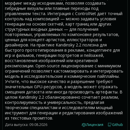
морфинг между исходниками, позволяя создавать
гибридные визуалы или плавные переходы под
управлением текста. Интеграция с ControlNet даёт точный
контроль над композицией — можно задавать условия
генерации на основе скетчей, карт границ или других
структурных входных данных — для получения
повторяемых, управляемых по компоновке результатов,
ценных для концепт-артистов, иллюстраторов и
дизайнеров. На практике Kandinsky 2.2 полезна для
быстрого прототипирования в рекламе, концептинге для
игр и фильмов, генерации портретов и пейзажей,
восстановления изображений или креативной
рекомпозиции. Open-source лицензирование с минимумом
ограничений позволяет кастомизировать и интегрировать
модель в исследовательские и коммерческие пайплайны.
Учтите, что высокое качество и разрешение требуют
значительных GPU-ресурсов, а модель может отражать
смещения датасета или иногда производить артефакты. В
целом Kandinsky 2.2 сбалансированно сочетает реализм,
контролируемость и универсальность, предлагая
творческим специалистам и исследователям мощный
инструмент для генерации и редактирования изображений
из текстовых промптов.
Дата выпуска: 09.08.2026
Лицензия
Github