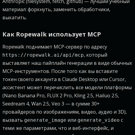
Anthropic (filesystem, fetch, github) — лучший учебный
материал: форкнуть, заменить обработчики,
выкатить.
Как Ropewalk использует MCP
Ropewalk поднимает MCP-сервер по адресу
, который
https://ropewalk.ai/api/mcp
выставляет наш пайплайн генерации в виде обычных
MCP-инструментов. После того как вы вставите
токен своего аккаунта в Claude Desktop или Cursor,
ассистент может перечислить все модели платформы
(Nano Banana Pro, FLUX 2 Pro, Kling 2.5, Hailuo 2.5,
Seedream 4, Wan 2.5, Veo 3 — в сумме 30+
провайдеров по изображениям, видео, аудио и 3D),
вызвать
или
с
generate_image
generate_video
теми же параметрами, что и веб-интерфейс, и