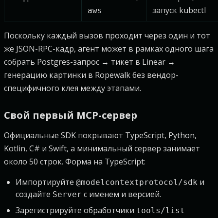
запуск kubectl
aws
Поскольку каждый вызов проходит через один и тот
же JSON-RPC-кадр, агент может в рамках одного шага
собрать Postgres-запрос → тикет в Linear →
генерацию картинки в Ropewalk без вендор-
специфичного клея между этапами.
Свой первый MCP-сервер
Официальные SDK покрывают TypeScript, Python,
Kotlin, C# и Swift, а минимальный сервер занимает
около 50 строк. Форма на TypeScript:
Импортируйте
и
@modelcontextprotocol/sdk
создайте
с именем и версией.
Server
Зарегистрируйте обработчики
tools/list