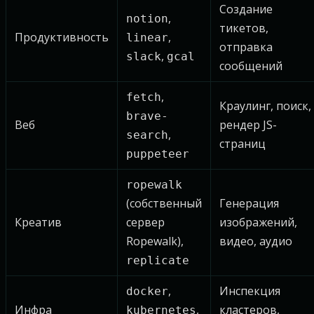
Создание
,
notion
тикетов,
Продуктивность
,
linear
отправка
,
slack
gcal
сообщений
,
fetch
Краулинг, поиск,
brave-
Веб
рендер JS-
,
search
страниц
puppeteer
ropewalk
(собственный
Генерация
Креатив
сервер
изображений,
Ropewalk),
видео, аудио
replicate
,
Инспекция
docker
Инфра
,
кластеров,
kubernetes