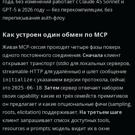
года, без изменений работает с Claude 4.5 Sonnet и
GPT-5 в 2026 году — без перекомпиляции, без
переписывания auth-флоу.
Как устроен один обмен по MCP
Живая MCP-сессия проходит четыре фазы поверх
одного постоянного соединения.
Сначала
клиент
открывает транспорт (stdio для локальных серверов,
streamable-HTTP для удалённых) и шлёт сообщение
с указанием версии протокола, сейчас
initialize
это
.
Затем
сервер отвечает набором
2025-06-18
своих capability: какие из трёх семейств примитивов
он предлагает и какие опциональные фичи (sampling,
roots, elicitation) поддерживает.
На третьем шаге
клиент запрашивает список доступных tools,
resources и prompts; модель видит их в окне