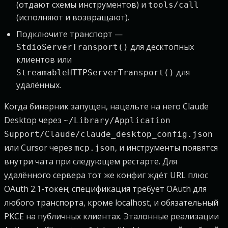
(отдают схемы инструментов) и
tools/call
(исполняют и возвращают).
Подключите транспорт —
для десктопных
StdioServerTransport()
клиентов или
для
StreamableHTTPServerTransport()
удалённых.
Когда бинарник запущен, нацельте на него Claude
Desktop через
~/Library/Application
Support/Claude/claude_desktop_config.json
или Cursor через
, и инструменты появятся
mcp.json
внутри чата при следующем рестарте. Для
удалённого сервера тот же конфиг ждёт URL плюс
OAuth 2.1-токен; спецификация требует OAuth для
любого транспорта, кроме localhost, и обязательный
PKCE на публичных клиентах. Эталонные реализации