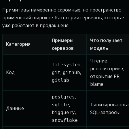
Примитивы намеренно скромные, но пространство
применений широкое. Категории серверов, которые
уже работают в продакшене:
Примеры
Что получает
Категория
серверов
модель
Чтение
,
filesystem
репозиториев,
Код
,
,
git
github
открытие PR,
gitlab
blame
,
postgres
,
Типизированны
sqlite
Данные
,
SQL-запросы
bigquery
snowflake