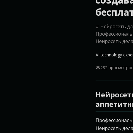
бесплат
# Нейросеть дл
Профессиональна
Нейросеть делае
AI technology expe
282 просмотро
Нейросет
аппетитн
Профессиональна
Нейросеть дела