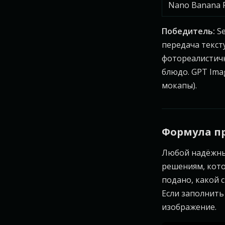
Nano Banana 
Победитель:
Se
передача текст
фотореалистичн
блюдо. GPT Ima
мокапы).
Формула п
Любой надёжный
решениям, кото
подано, какой с
Если заполнить 
изображение.