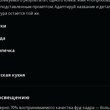
бликуемого результата с одного клика. Жми «Попробов
с подставленным промптом. Адаптируй название и дета
ура остаётся той же.
тки
да
ыпечка
ская кухня
 освещению
ерно 70% воспринимаемого качества фуд-кадра — боль