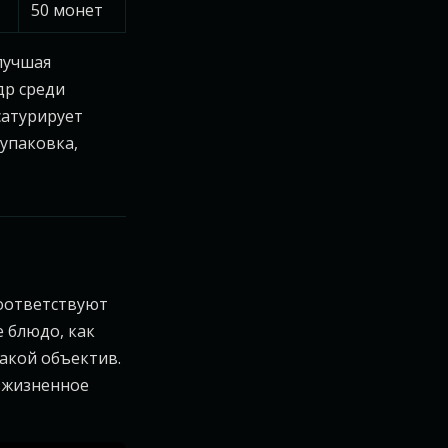
50 монет
лучшая
др среди
сатурирует
 упаковка,
соответствуют
 блюдо, как
какой объектив.
езжизненное