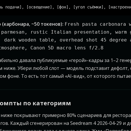
(карбонара, ~50 токенов):
Fresh pasta carbonara 
 parmesan, rustic Italian presentation, warm 
, dark wooden table, overhead shot 45 degree 
tmosphere, Canon 5D macro lens f/2.8
абильно давала публикуемые «герой»-кадры за 1–2 гене
м ниже. Убери любой слот — модель подставит дефолт,
ом фоне. То есть тот самый «AI-вид», от которого пытае
ромпты по категориям
 ниже покрывают примерно 80% сценариев для рестора
гов. Каждый сгенерирован на Seedream 4 2026-04-29 и д