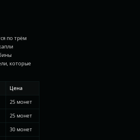
ся по трём
капли
убины
ели, которые
Цена
25 монет
25 монет
30 монет