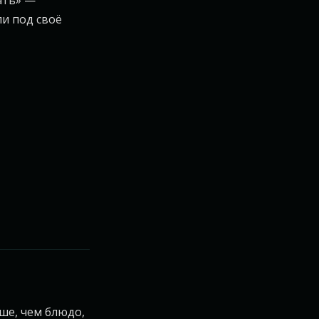
ать» —
ли под своё
ше, чем блюдо,