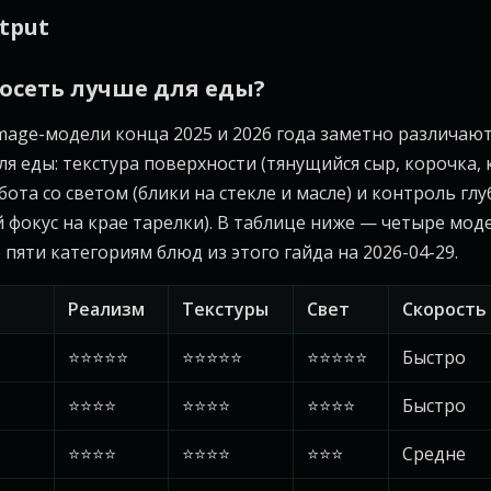
tput
осеть лучше для еды?
age-модели конца 2025 и 2026 года заметно различают
ля еды: текстура поверхности (тянущийся сыр, корочка, 
бота со светом (блики на стекле и масле) и контроль гл
 фокус на крае тарелки). В таблице ниже — четыре мод
пяти категориям блюд из этого гайда на 2026-04-29.
Реализм
Текстуры
Свет
Скорость
⭐⭐⭐⭐⭐
⭐⭐⭐⭐⭐
⭐⭐⭐⭐⭐
Быстро
⭐⭐⭐⭐
⭐⭐⭐⭐
⭐⭐⭐⭐
Быстро
⭐⭐⭐⭐
⭐⭐⭐⭐
⭐⭐⭐
Средне