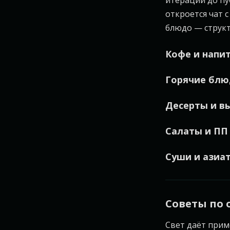
итераций до пу
откроется чат 
блюдо — структ
Кофе и напи
Горячие блю
Десерты и в
Салаты и ПП
Суши и азиат
Советы по
Свет даёт прим