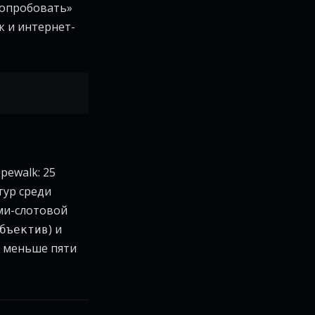
Попробовать»
к и интернет-
pewalk: 25
тур среди
еми-слотовой
) и
бъектив
— меньше пяти