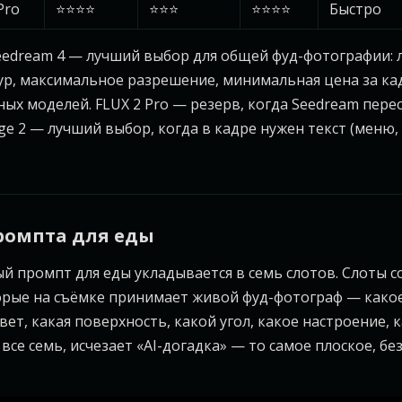
Pro
⭐⭐⭐⭐
⭐⭐⭐
⭐⭐⭐⭐
Быстро
edream 4 — лучший выбор для общей фуд-фотографии: 
ур, максимальное разрешение, минимальная цена за ка
ых моделей. FLUX 2 Pro — резерв, когда Seedream пере
ge 2 — лучший выбор, когда в кадре нужен текст (меню,
ромпта для еды
 промпт для еды укладывается в семь слотов. Слоты 
рые на съёмке принимает живой фуд-фотограф — какое
вет, какая поверхность, какой угол, какое настроение, 
все семь, исчезает «AI-догадка» — то самое плоское, б