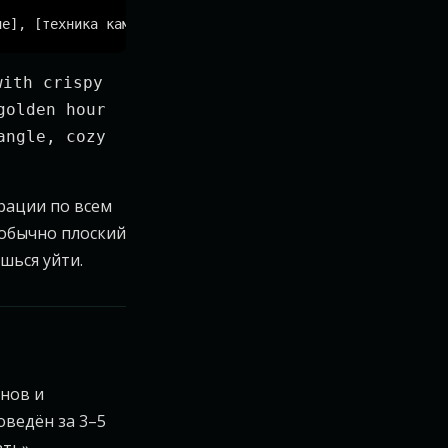
with crispy
golden hour
angle, cozy
рации по всем
 обычно плоский
шься уйти.
нов и
оведён за 3–5