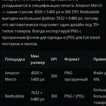
укладывается в спецификации печати. Amazon Merch
— самая строгая: 4500 × 5400 px и 300 DPI; Redbubble
выгоден на больших файлах 7632 × 6480 px, потому
что автоматически подгоняет один дизайн под 70+
типов товаров. Всегда экспортируй PNG с
прозрачным фоном для одежды и JPEG для full-bleed
постеров и чехлов.
Мин.
Площадка
DPI
Формат
Приме
размер
Amazon
4500 ×
PNG
Файл д
300
Merch
5400 px
прозрачный
МБ
Больш
7632 ×
Redbubble
300
PNG / JPEG
больш
6480 px
товар