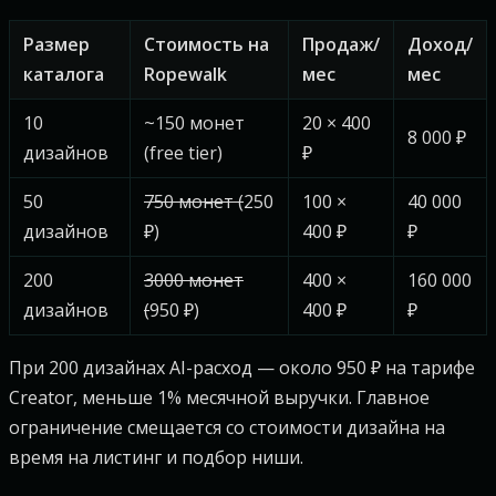
Размер
Стоимость на
Продаж/
Доход/
каталога
Ropewalk
мес
мес
10
~150 монет
20 × 400
8 000 ₽
дизайнов
(free tier)
₽
50
750 монет (
250
100 ×
40 000
дизайнов
₽)
400 ₽
₽
200
3000 монет
400 ×
160 000
дизайнов
(
950 ₽)
400 ₽
₽
При 200 дизайнах AI-расход — около 950 ₽ на тарифе
Creator, меньше 1% месячной выручки. Главное
ограничение смещается со стоимости дизайна на
время на листинг и подбор ниши.