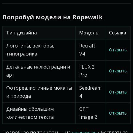
Попробуй модели на Ropewalk
Тип дизайна
Модель
Ссылка
Логотипы, векторы,
Recraft
Открыть
типографика
V4
Детальные иллюстрации и
FLUX 2
Открыть
арт
Pro
Фотореалистичные мокапы
Seedream
Открыть
и природа
4
Дизайны с большим
GPT
Открыть
количеством текста
Image 2
Подробнее по тарифам — на
. Бесплатная
странице цен