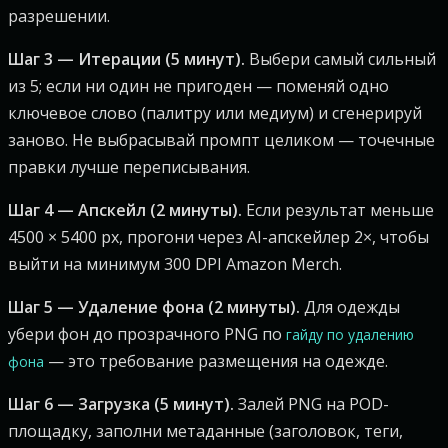
разрешении.
Шаг 3 — Итерации (5 минут).
Выбери самый сильный
из 5; если ни один не пригоден — поменяй одно
ключевое слово (палитру или медиум) и сгенерируй
заново. Не выбрасывай промпт целиком — точечные
правки лучше переписывания.
Шаг 4 — Апскейл (2 минуты).
Если результат меньше
4500 × 5400 px, прогони через AI-апскейлер 2×, чтобы
выйти на минимум 300 DPI Amazon Merch.
Шаг 5 — Удаление фона (2 минуты).
Для одежды
убери фон до прозрачного PNG по
гайду по удалению
— это требование размещения на одежде.
фона
Шаг 6 — Загрузка (5 минут).
Залей PNG на POD-
площадку, заполни метаданные (заголовок, теги,