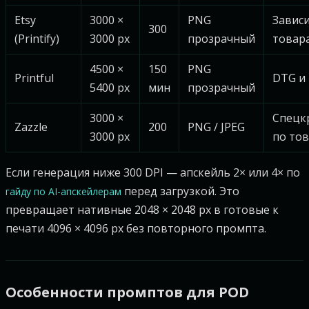
Etsy
3000 ×
PNG
Зависи
300
(Printify)
3000 px
прозрачный
товар
4500 ×
150
PNG
Printful
DTG и
5400 px
мин
прозрачный
3000 ×
Спецк
Zazzle
200
PNG / JPEG
3000 px
по то
Если генерация ниже 300 DPI — апскейль 2× или 4× по
перед загрузкой. Это
гайду по AI-апскейлерам
превращает нативные 2048 × 2048 px в готовые к
печати 4096 × 4096 px без повторного промпта.
Особенности промптов для POD