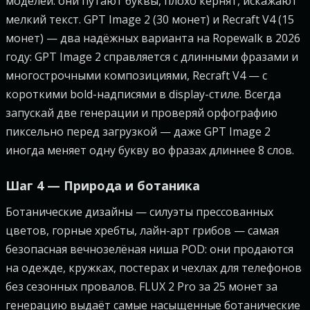
моделей: они путают буквы, плохо кернят, искажают
мелкий текст. GPT Image 2 (30 монет) и Recraft V4 (15
монет) — два надёжных варианта на Ropewalk в 2026
году: GPT Image 2 справляется с длинными фразами и
многострочными композициями, Recraft V4 — с
короткими bold-надписями в display-стиле. Всегда
запускай две генерации и проверяй орфографию
пиксельно перед загрузкой — даже GPT Image 2
иногда меняет одну букву во фразах длиннее 8 слов.
Шаг 4 — Природа и ботаника
Ботанические дизайны — силуэты прессованных
цветов, горные хребты, лайн-арт грибов — самая
безопасная вечнозелёная ниша POD: они продаются
на одежде, кружках, постерах и чехлах для телефонов
без сезонных провалов. FLUX 2 Pro за 25 монет за
генерацию выдаёт самые насыщенные ботанические