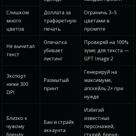
Слишком
Доплата за
Ограничь 3–5
много
трафаретную
цветами в
цветов
печать
промпте
Опечатка
Проверяй на 100%
Не вычитал
убивает
зуме; для текста —
текст
листинг
GPT Image 2
Генерируй на
Экспорт
Размытый
максимуме,
ниже 300
принт
апскейль 2× при
DPI
нужде
Избегай
Близко к
известных
Бан и страйк
чужому
персонажей,
аккаунта
бренду
студий, бренд-