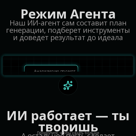
Режим Агента
Наш ИИ-агент сам составит план
генерации, подберет инструменты
и доведет результат до идеала
Анализирую промпт
Ищу в интернете
Размышляю...
Генерирую изображение с
Flux
ИИ работает — ты
творишь
Генерирую видео с
Runway
Прокрутите, чтобы узнать больше
А остальное пусть сделает
Размышляю...