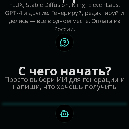
FLUX, Stable Diffusion, Kling, ElevenLabs,
GPT-4 и другие. Генерируй, редактируй и
делись — всё в одном месте. Оплата из
России.
С чего начать?
Claude 4.7 Opus
60 +
Просто выбери ИИ для генерации и
Генерирует текст, анализирует
напиши, что хочешь получить
изображения и большие
документы; отлично для кода