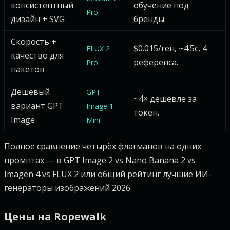
консистентный
обучение под
Pro
дизайн + SVG
бренды.
Скорость +
$0.015/ген, ~4.5с, 4
FLUX 2
качество для
референса.
Pro
пакетов
Дешёвый
GPT
~4× дешевле за
вариант GPT
Image 1
токен.
Image
Mini
Полное сравнение четырёх флагманов на одних
промптах — в GPT Image 2 vs Nano Banana 2 vs
Imagen 4 vs FLUX 2 или общий рейтинг лучшие ИИ-
генераторы изображений 2026.
Цены на Ropewalk