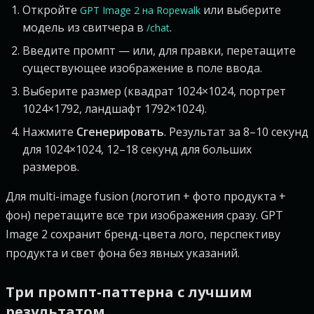
Откройте
или выберите
GPT Image 2 на Ropewalk
модель из свитчера в
.
/chat
Введите промпт — или, для правки, перетащите
существующее изображение в поле ввода.
Выберите размер (квадрат 1024×1024, портрет
1024×1792, ландшафт 1792×1024).
Нажмите
Сгенерировать
. Результат за 8–10 секунд
для 1024×1024, 12–18 секунд для больших
размеров.
Для multi-image fusion (логотип + фото продукта +
фон) перетащите все три изображения сразу. GPT
Image 2 сохранит бренд-цвета лого, перспективу
продукта и свет фона без явных указаний.
Три промпт-паттерна с лучшим
результатом