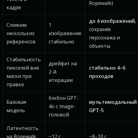
Ropewalk)
кадре
до 4 изображений
,
Слияние
1
сохраняя
нескольких
изображение
персонажа и
референсов
стабильно
объекты
Стабильность
дрейфит на
пикселей вне
стабильно 4–6
2-й
маски при
проходов
итерации
правке
бэкбон GPT-
Базовая
мультимодальный
4o с image-
модель
GPT-5
головой
Латентность
на Ropewalk
~12 с
~8–10 с