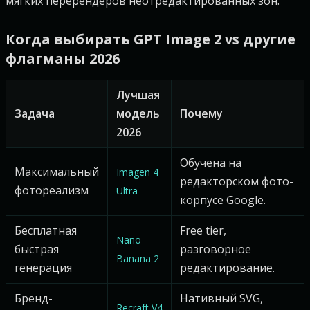
мягких перерендеров неотредактированных зон.
Когда выбирать GPT Image 2 vs другие
флагманы 2026
Лучшая
Задача
модель
Почему
2026
Обучена на
Максимальный
Imagen 4
редакторском фото-
фотореализм
Ultra
корпусе Google.
Бесплатная
Free tier,
Nano
быстрая
разговорное
Banana 2
генерация
редактирование.
Бренд-
Нативный SVG,
Recraft V4