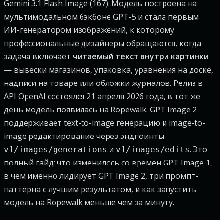
Gemini 3.1 Flash Image (167). Модель построена на
мультимодальном бэкбоне GPT-5 и стала первым
ИИ-генератором изображений, к которому
профессиональные дизайнеры обращаются, когда
задача включает
читаемый текст внутри картинки
— вывески магазинов, упаковка, уравнения на доске,
надписи на товаре или обложки журналов. Релиз в
API OpenAI состоялся 21 апреля 2026 года, в тот же
день модель появилась на Ropewalk. GPT Image 2
поддерживает text-to-image генерацию и image-to-
image редактирование через эндпоинты
и
. Это
v1/images/generations
v1/images/edits
полный гайд: что изменилось со времён GPT Image 1,
в чём именно лидирует GPT Image 2, три промпт-
паттерна с лучшим результатом, и как запустить
модель на Ropewalk меньше чем за минуту.