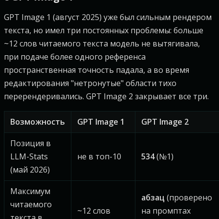
GPT Image 1 (август 2025) уже был сильным рендером
текста, но имел три постоянных проблемы: больше
~12 слов читаемого текста модель не вытягивала,
при подаче более одного референса
пространственная точность падала, а во время
редактирования "нетронутые" области тихо
перерендеривались. GPT Image 2 закрывает все три.
Возможность
GPT Image 1
GPT Image 2
Позиция в
LLM-Stats
не в топ-10
534
(№1)
(май 2026)
Максимум
абзац
(проверено
читаемого
~12 слов
на промптах
текста в