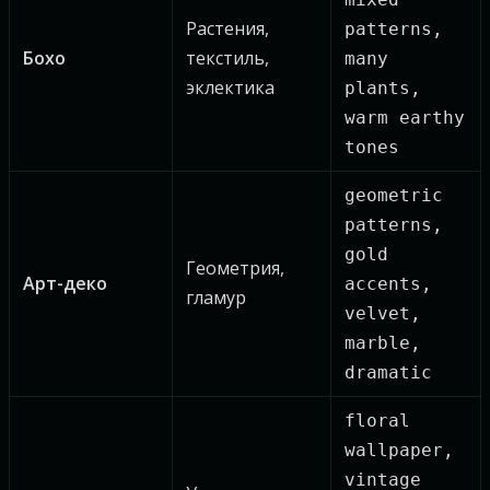
Растения,
patterns,
Бохо
текстиль,
many
эклектика
plants,
warm earthy
tones
geometric
patterns,
gold
Геометрия,
Арт-деко
accents,
гламур
velvet,
marble,
dramatic
floral
wallpaper,
vintage