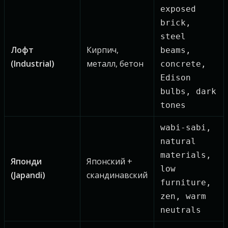
exposed
brick,
steel
Лофт
Кирпич,
beams,
(Industrial)
металл, бетон
concrete,
Edison
bulbs, dark
tones
wabi-sabi,
natural
materials,
Японди
Японский +
low
(Japandi)
скандинавский
furniture,
zen, warm
neutrals