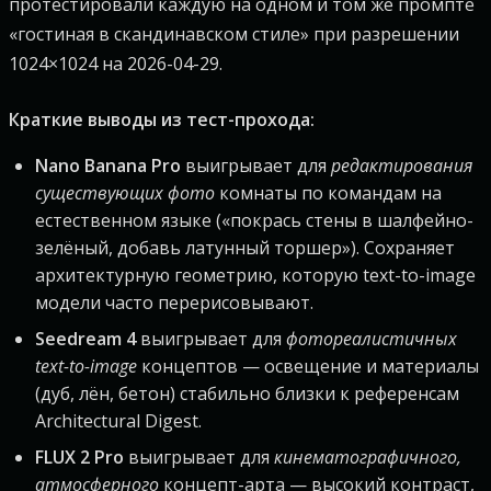
протестировали каждую на одном и том же промпте
«гостиная в скандинавском стиле» при разрешении
1024×1024 на 2026-04-29.
Краткие выводы из тест-прохода:
Nano Banana Pro
выигрывает для
редактирования
существующих фото
комнаты по командам на
естественном языке («покрась стены в шалфейно-
зелёный, добавь латунный торшер»). Сохраняет
архитектурную геометрию, которую text-to-image
модели часто перерисовывают.
Seedream 4
выигрывает для
фотореалистичных
text-to-image
концептов — освещение и материалы
(дуб, лён, бетон) стабильно близки к референсам
Architectural Digest.
FLUX 2 Pro
выигрывает для
кинематографичного,
атмосферного
концепт-арта — высокий контраст,