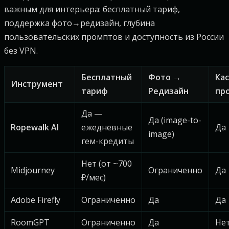
важным для интерьера: бесплатный тариф,
поддержка фото→редизайн, глубина
пользовательских промптов и доступность из России
без VPN.
Бесплатный
Фото →
Ка
Инструмент
тариф
Редизайн
пр
Да —
Да (image-to-
Ropewalk AI
ежедневные
Да
image)
гем-кредиты
Нет (от ~700
Midjourney
Ограниченно
Да
₽/мес)
Adobe Firefly
Ограниченно
Да
Да
RoomGPT
Ограниченно
Да
Не