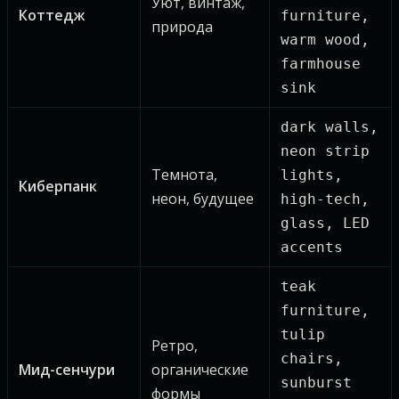
Уют, винтаж,
Коттедж
furniture,
природа
warm wood,
farmhouse
sink
dark walls,
neon strip
Темнота,
lights,
Киберпанк
неон, будущее
high-tech,
glass, LED
accents
teak
furniture,
tulip
Ретро,
chairs,
Мид-сенчури
органические
sunburst
формы