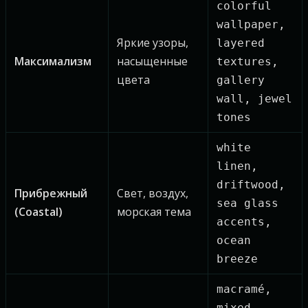
colorful
wallpaper,
Яркие узоры,
layered
Максимализм
насыщенные
textures,
цвета
gallery
wall, jewel
tones
white
linen,
driftwood,
Прибрежный
Свет, воздух,
sea glass
(Coastal)
морская тема
accents,
ocean
breeze
macramé,
mixed