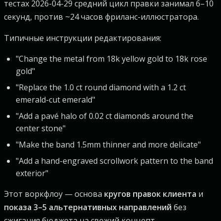
тестах 2026-04-29 средний цикл правки занимал 6–10
секунд, против ~24 часов фриланс-иллюстратора.
Типичные инструкции редактирования:
"Change the metal from 18k yellow gold to 18k rose
gold"
"Replace the 1.0 ct round diamond with a 1.2 ct
emerald-cut emerald"
"Add a pavé halo of 0.02 ct diamonds around the
center stone"
"Make the band 1.5mm thinner and more delicate"
"Add a hand-engraved scrollwork pattern to the band
exterior"
Этот воркфлоу — основа
кругов правок клиента
и
показа 3–5 альтернативных направлений
без
сжигания бюджета на свежий концепт.