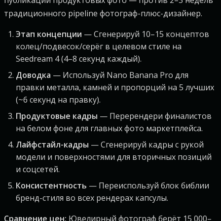
публикации продуктовых фото — против 2–3 недель
традиционного pipeline фотограф-плюс-дизайнер.
Этап концепции
— Сгенерируй 10–15 концептов
колец/подвесок/серёг в целевом стиле на
Seedream 4 (4–8 секунд каждый).
Доводка
— Используй Nano Banana Pro для
правки металла, камней и пропорций на 5 лучших
(~6 секунд на правку).
Продуктовые кадры
— Перерендери финалистов
на белом фоне для главных фото маркетплейса.
Лайфстайл-кадры
— Сгенерируй кадры с рукой
модели и поверхностями для вторичных позиций
и соцсетей.
Консистентность
— Переиспользуй блок библии
бренд-стиля во всех рендерах капсулы.
Сравнение цен:
Ювелирный фотограф берёт 15 000–