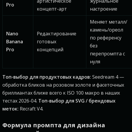
артистическое
журнальное
Pro
концепт-арт
настроение
Меняет металл/
камень/ореол
Nano
Редактирование
по референсу
Banana
готовых
без
Pro
концепций
перепромпта с
нуля
Топ-выбор для продуктовых кадров:
Seedream 4 —
обработка бликов на розовом золоте и фасеточных
бриллиантах ближе всего к ISO 100 макро в наших
тестах 2026-04.
Топ-выбор для SVG / брендовых
меток:
Recraft V4.
Формула промпта для дизайна