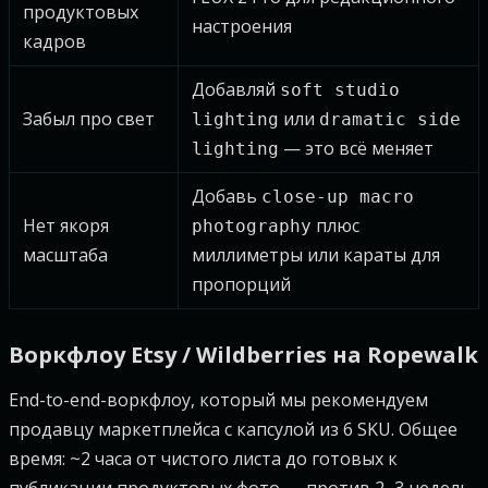
продуктовых
настроения
кадров
Добавляй
soft studio
Забыл про свет
или
lighting
dramatic side
— это всё меняет
lighting
Добавь
close-up macro
Нет якоря
плюс
photography
масштаба
миллиметры или караты для
пропорций
Воркфлоу Etsy / Wildberries на Ropewalk
End-to-end-воркфлоу, который мы рекомендуем
продавцу маркетплейса с капсулой из 6 SKU. Общее
время: ~2 часа от чистого листа до готовых к