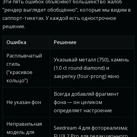
Эти пять ошибок объясняют большинство жалоб
"рендер выглядит обобщённо", которые мы видим в
саппорт-тикетах. У каждой есть однострочное
решение.
Ошибка
Решение
Расплывчатый
Указывай металл (750), камень
стиль
(1.0 ct round diamond) и
("красивое
закрепку (four-prong) явно
кольцо")
Всегда добавляй фрагмент
Не указан фон
фона — он целиком
определяет настроение
Неправильная
Seedream 4 для фотореализма;
модель для
FLUX 2 Pro для редакционного