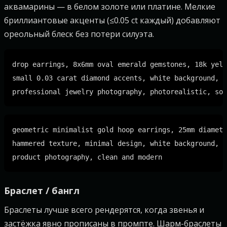
аквамарины — в белом золоте или платине. Мелкие
бриллиантовые акценты (≤0.05 ct каждый) добавляют
ореольный блеск без потери силуэта.
drop earrings, 8x6mm oval emerald gemstones, 18k yell
small 0.03 carat diamond accents, white background,

geometric minimalist gold hoop earrings, 25mm diamete
hammered texture, minimal design, white background,

Браслет / бангл
Браслеты лучше всего рендерятся, когда звенья и
застёжка явно прописаны в промпте. Шарм-браслеты