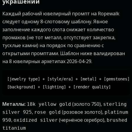
украшений
Каждый рабочий ювелирный промпт на Ropewalk
следует одному 8-слотовому шаблону. Явное
заполнение каждого слота снижает количество
промахов (не тот металл, отсутствует закрепка,
тусклые камни) на порядок по сравнению с
открытыми промптами. Шаблон ниже валидирован
на 8 ювелирных архетипах 2026-04-29.
[jewelry type] + [style/era] + [metal] + [gemstones] 
Металлы:
(золото 750),
18k yellow gold
sterling
,
(розовое золото),
silver 925
rose gold
platinum
,
(чернёное серебро),
950
oxidized silver
brushed
titanium