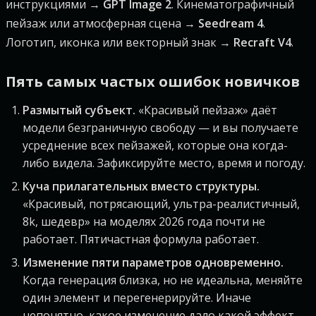
инструкциями →
GPT Image 2
. Кинематографичный
пейзаж или атмосферная сцена →
Seedream 4
.
Логотип, иконка или векторный знак →
Recraft V4
.
Пять самых частых ошибок новичков
Размытый субъект.
«Красивый пейзаж» даёт
модели безграничную свободу — и вы получаете
усреднение всех пейзажей, которые она когда-
либо видела. Зафиксируйте место, время и погоду.
Куча прилагательных вместо структуры.
«Красивый, потрясающий, ультра-реалистичный,
8k, шедевр» на моделях 2026 года почти не
работает. Пятичастная формула работает.
Изменение пяти параметров одновременно.
Когда генерация близка, но не идеальна, меняйте
один элемент и перегенерируйте. Иначе
непонятно, какое изменение дало какой эффект.