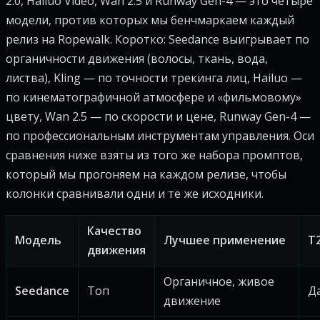
2.0, Hailuo Video, Wan 2.5 и Runway Gen-4 — это четыре
модели, против которых мы бенчмаркаем каждый
релиз на Ropewalk. Коротко: Seedance выигрывает по
органичности движения (волосы, ткань, вода,
листва), Kling — по точности трекинга лиц, Hailuo —
по кинематографичной атмосфере и «фильмовому»
цвету, Wan 2.5 — по скорости и цене, Runway Gen-4 —
по профессиональным инструментам управления. Оси
сравнения ниже взяты из того же набора промптов,
который мы прогоняем на каждом релизе, чтобы
колонки сравнивали одни и те же исходники.
Качество
Модель
Лучшее применение
T
движения
Органичное, живое
Seedance
Топ
Д
движение