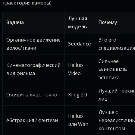
траектория камеры).
Лучшая
Задача
Почему
модель
Органичное движение
Это его
Seedance
волос/ткани
специализация
Сильнее
Кинематографический
Hailuo
«киношная»
вид фильма
Video
эстетика
Лучший треки
Оживить лицо точно
Kling 2.0
лиц
Лучше с
Hailuo
Абстракция / фэнтези
нереалистичн
или Wan
контентом