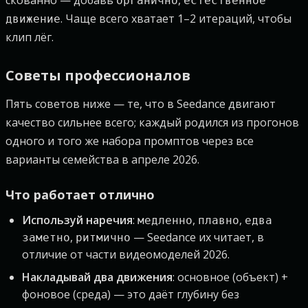
скованно — добавь
,
органично
естественное
. Чаще всего хватает 1–2 итераций, чтобы
движение
клип лёг.
Советы профессионалов
Пять советов ниже — те, что в Seedance двигают
качество сильнее всего; каждый родился из прогонов
одного и того же набора промптов через все
варианты семейства в апреле 2026.
Что работает отлично
Используй наречия
:
,
,
медленно
плавно
едва
,
— Seedance их читает, в
заметно
ритмично
отличие от части видеомоделей 2026.
Накладывай два движения
: основное (объект) +
фоновое (среда) — это даёт глубину без