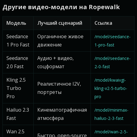
Другие видео-модели на Ropewalk
Модель
Лучший сценарий
Ссылка
Seedance
Органичное живое
/model/seedance-
1 Pro Fast
движение
1-pro-fast
Seedance
Аудио + видео,
/model/seedance-
2.0 Fast
соцформат
2-0-fast
Kling 2.5
/model/kwaivgi-
Реалистичное I2V,
Turbo
kling-v2-5-turbo-
портреты
Pro
pro
Hailuo 2.3
Кинематографичная
/model/minimax-
Fast
атмосфера
hailuo-2-3-fast
Wan 2.5
/model/wan-2-5-
Быстро, open-source