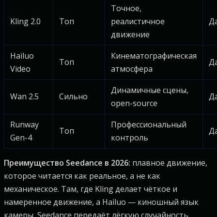
Точное,
Kling 2.0
Топ
реалистичное
Д
движение
Hailuo
Кинематографическая
Топ
Д
Video
атмосфера
Динамичные сцены,
Wan 2.5
Сильно
Д
open-source
Runway
Профессиональный
Топ
Д
Gen-4
контроль
Преимущество Seedance в 2026:
плавное движение,
которое читается как реальное, а не как
механическое. Там, где Kling делает чёткое и
намеренное движение, а Hailuo — киношный язык
камеры, Seedance передаёт лёгкую случайность